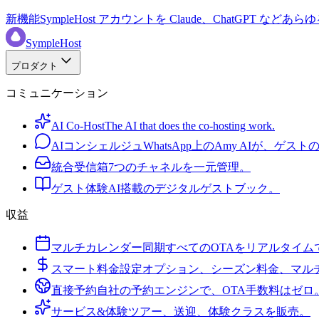
新機能
SympleHost アカウントを Claude、ChatGPT など
SympleHost
プロダクト
コミュニケーション
AI Co-Host
The AI that does the co-hosting work.
AIコンシェルジュ
WhatsApp上のAmy AIが、ゲス
統合受信箱
7つのチャネルを一元管理。
ゲスト体験
AI搭載のデジタルゲストブック。
収益
マルチカレンダー同期
すべてのOTAをリアルタイム
スマート料金設定
オプション、シーズン料金、マル
直接予約
自社の予約エンジンで、OTA手数料はゼロ
サービス&体験
ツアー、送迎、体験クラスを販売。