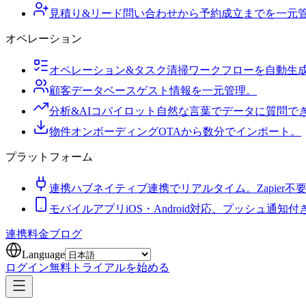
見積り&リード
問い合わせから予約成立までを一元
オペレーション
オペレーション&タスク
清掃ワークフローを自動生
顧客データベース
ゲスト情報を一元管理。
分析&AIコパイロット
自然な言葉でデータに質問で
物件オンボーディング
OTAから数分でインポート。
プラットフォーム
連携ハブ
ネイティブ連携でリアルタイム。Zapier不
モバイルアプリ
iOS・Android対応、プッシュ通知付
連携
料金
ブログ
Language
ログイン
無料トライアルを始める