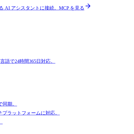
あらゆる AI アシスタントに接続。
MCP を見る
トの言語で24時間365日対応。
で同期。
チプラットフォームに対応。
。