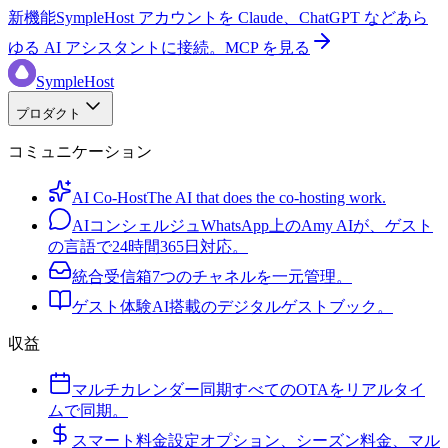
新機能
SympleHost アカウントを Claude、ChatGPT などあら
ゆる AI アシスタントに接続。
MCP を見る
SympleHost
プロダクト
コミュニケーション
AI Co-Host
The AI that does the co-hosting work.
AIコンシェルジュ
WhatsApp上のAmy AIが、ゲスト
の言語で24時間365日対応。
統合受信箱
7つのチャネルを一元管理。
ゲスト体験
AI搭載のデジタルゲストブック。
収益
マルチカレンダー同期
すべてのOTAをリアルタイ
ムで同期。
スマート料金設定
オプション、シーズン料金、マル