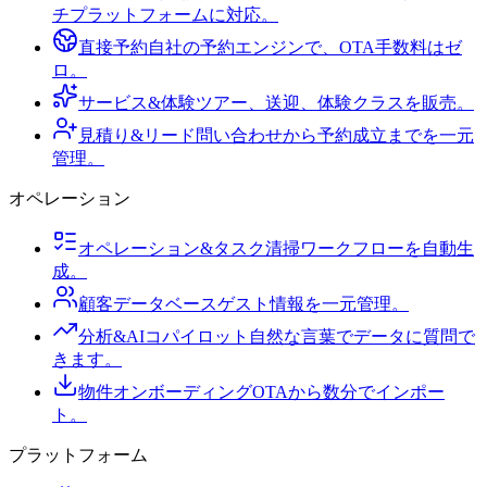
チプラットフォームに対応。
直接予約
自社の予約エンジンで、OTA手数料はゼ
ロ。
サービス&体験
ツアー、送迎、体験クラスを販売。
見積り&リード
問い合わせから予約成立までを一元
管理。
オペレーション
オペレーション&タスク
清掃ワークフローを自動生
成。
顧客データベース
ゲスト情報を一元管理。
分析&AIコパイロット
自然な言葉でデータに質問で
きます。
物件オンボーディング
OTAから数分でインポー
ト。
プラットフォーム