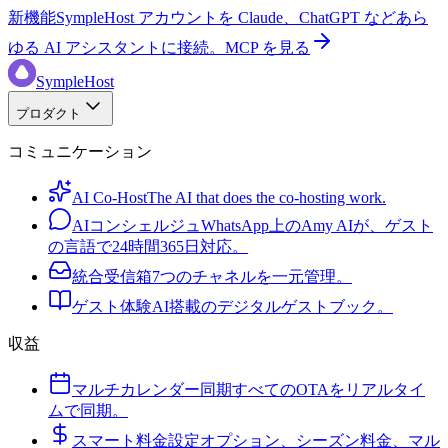
新機能
SympleHost アカウントを Claude、ChatGPT などあら
ゆる AI アシスタントに接続。
MCP を見る
SympleHost
プロダクト
コミュニケーション
AI Co-Host
The AI that does the co-hosting work.
AIコンシェルジュ
WhatsApp上のAmy AIが、ゲスト
の言語で24時間365日対応。
統合受信箱
7つのチャネルを一元管理。
ゲスト体験
AI搭載のデジタルゲストブック。
収益
マルチカレンダー同期
すべてのOTAをリアルタイ
ムで同期。
スマート料金設定
オプション、シーズン料金、マル