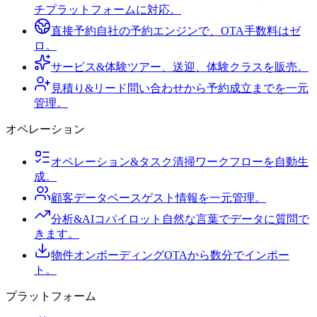
チプラットフォームに対応。
直接予約
自社の予約エンジンで、OTA手数料はゼ
ロ。
サービス&体験
ツアー、送迎、体験クラスを販売。
見積り&リード
問い合わせから予約成立までを一元
管理。
オペレーション
オペレーション&タスク
清掃ワークフローを自動生
成。
顧客データベース
ゲスト情報を一元管理。
分析&AIコパイロット
自然な言葉でデータに質問で
きます。
物件オンボーディング
OTAから数分でインポー
ト。
プラットフォーム