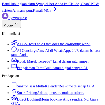
Baru
Hubungkan akun SympleHost Anda ke Claude, ChatGPT &
asisten AI mana pun.
Kenali MCP
SympleHost
Produk
Komunikasi
AI Co-Host
The AI that does the co-hosting work.
AI Concierge
Amy AI di WhatsApp, 24/7, dalam bahasa
tamu Anda.
Kotak Masuk Terpadu
7 kanal dalam satu tempat.
Pengalaman Tamu
Buku tamu digital dengan AI.
Pendapatan
Sinkronisasi Multi-Kalender
Real-time di setiap OTA.
Smart Pricing
Add-on, musim, multi-platform.
Direct Booking
Mesin booking Anda sendiri. Nol biaya
OTA.