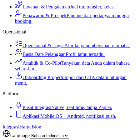
Layanan & Pengalaman
Jual tur, transfer, kelas.
Penawaran & Prospek
Pipeline dari pertanyaan hingga
booking.
Operasional
Operasional & Tugas
Alur kerja pembersihan otomatis.
Basis Data Pelanggan
Profil tamu terpadu.
Analitik & Co-Pilot
Tanyakan data Anda dalam bahasa
sehari-hari.
Onboarding Properti
Impor dari OTA dalam hitungan
menit.
Platform
Pusat Integrasi
Native, real-time, tanpa Zapier.
Aplikasi Mobile
iOS + Android, notifikasi push.
Integrasi
Harga
Blog
Language