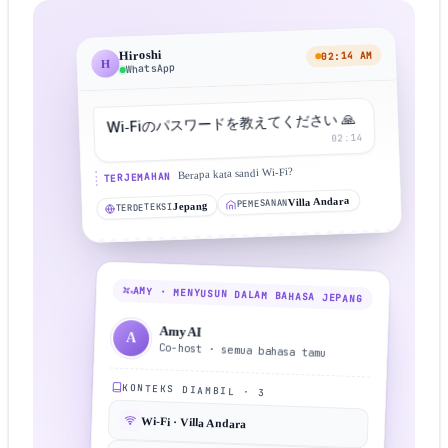
Hiroshi
02:14 AM
H
WhatsApp
Wi‑Fiのパスワードを教えてください 🙏
02:14
Berapa kata sandi Wi‑Fi?
TERJEMAHAN
Villa Andara
PEMESANAN
Jepang
TERDETEKSI
AMY · MENYUSUN DALAM BAHASA JEPANG
Amy AI
A
Co-host · semua bahasa tamu
KONTEKS DIAMBIL · 3
Wi‑Fi · Villa Andara