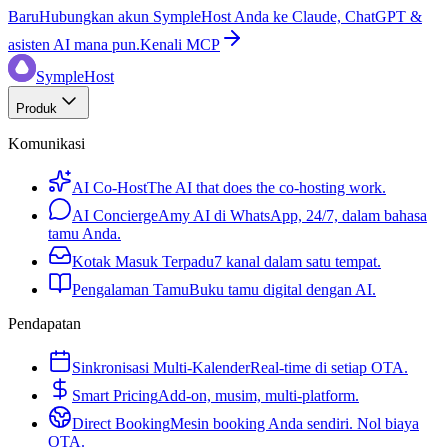
Baru
Hubungkan akun SympleHost Anda ke Claude, ChatGPT &
asisten AI mana pun.
Kenali MCP
SympleHost
Produk
Komunikasi
AI Co-Host
The AI that does the co-hosting work.
AI Concierge
Amy AI di WhatsApp, 24/7, dalam bahasa
tamu Anda.
Kotak Masuk Terpadu
7 kanal dalam satu tempat.
Pengalaman Tamu
Buku tamu digital dengan AI.
Pendapatan
Sinkronisasi Multi-Kalender
Real-time di setiap OTA.
Smart Pricing
Add-on, musim, multi-platform.
Direct Booking
Mesin booking Anda sendiri. Nol biaya
OTA.