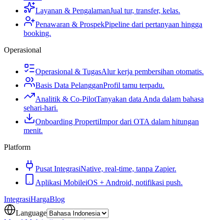
Layanan & Pengalaman
Jual tur, transfer, kelas.
Penawaran & Prospek
Pipeline dari pertanyaan hingga
booking.
Operasional
Operasional & Tugas
Alur kerja pembersihan otomatis.
Basis Data Pelanggan
Profil tamu terpadu.
Analitik & Co-Pilot
Tanyakan data Anda dalam bahasa
sehari-hari.
Onboarding Properti
Impor dari OTA dalam hitungan
menit.
Platform
Pusat Integrasi
Native, real-time, tanpa Zapier.
Aplikasi Mobile
iOS + Android, notifikasi push.
Integrasi
Harga
Blog
Language