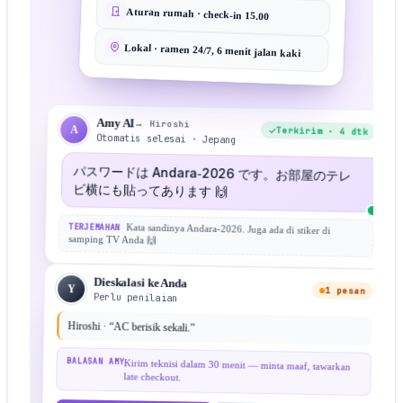
Aturan rumah · check‑in 15.00
Lokal · ramen 24/7, 6 menit jalan kaki
Amy AI
→ Hiroshi
A
Terkirim · 4 dtk
Otomatis selesai · Jepang
パスワードは Andara‑2026 です。お部屋のテレ
ビ横にも貼ってあります 🙌
TERJEMAHAN
Kata sandinya Andara‑2026. Juga ada di stiker di
samping TV Anda 🙌
Dieskalasi ke Anda
Y
1 pesan
Perlu penilaian
Hiroshi · “AC berisik sekali.”
BALASAN AMY
Kirim teknisi dalam 30 menit — minta maaf, tawarkan
late checkout.